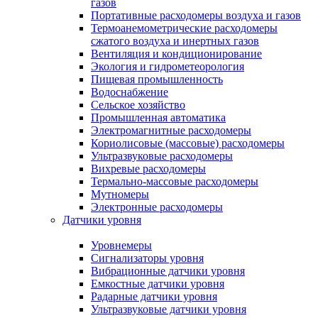
газов
Портативные расходомеры воздуха и газов
Термоанемометрические расходомеры
сжатого воздуха и инертных газов
Вентиляция и кондиционирование
Экология и гидрометеорология
Пищевая промышленность
Водоснабжение
Сельское хозяйство
Промышленная автоматика
Электромагнитные расходомеры
Кориолисовые (массовые) расходомеры
Ультразвуковые расходомеры
Вихревые расходомеры
Термально-массовые расходомеры
Мутномеры
Электронные расходомеры
Датчики уровня
Уровнемеры
Сигнализаторы уровня
Вибрационные датчики уровня
Емкостные датчики уровня
Радарные датчики уровня
Ультразвуковые датчики уровня