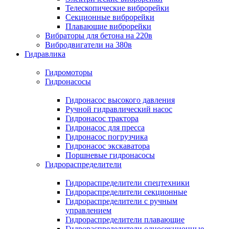
Телескопические виброрейки
Секционные виброрейки
Плавающие виброрейки
Вибраторы для бетона на 220в
Вибродвигатели на 380в
Гидравлика
Гидромоторы
Гидронасосы
Гидронасос высокого давления
Ручной гидравлический насос
Гидронасос трактора
Гидронасос для пресса
Гидронасос погрузчика
Гидронасос экскаватора
Поршневые гидронасосы
Гидрораспределители
Гидрораспределители спецтехники
Гидрораспределители секционные
Гидрораспределители с ручным
управлением
Гидрораспределители плавающие
Гидрораспределители односекционные