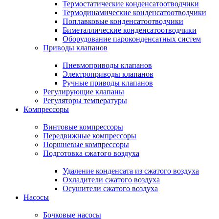
Термостатические конденсатоотводчики
Термодинамические конденсатоотводчики
Поплавковые конденсатоотводчики
Биметаллические конденсатоотводчики
Оборудование пароконденсатных систем
Приводы клапанов
Пневмоприводы клапанов
Электроприводы клапанов
Ручные приводы клапанов
Регулирующие клапаны
Регуляторы температуры
Компрессоры
Винтовые компрессоры
Передвижные компрессоры
Поршневые компрессоры
Подготовка сжатого воздуха
Удаление конденсата из сжатого воздуха
Охладители сжатого воздуха
Осушители сжатого воздуха
Насосы
Бочковые насосы