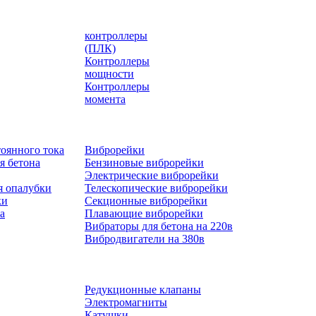
контроллеры
(ПЛК)
Контроллеры
мощности
Контроллеры
момента
оянного тока
Виброрейки
я бетона
Бензиновые виброрейки
Электрические виброрейки
я опалубки
Телескопические виброрейки
ки
Секционные виброрейки
а
Плавающие виброрейки
Вибраторы для бетона на 220в
Вибродвигатели на 380в
Редукционные клапаны
Электромагниты
Катушки