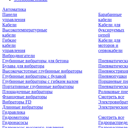
Автоматика
Панели
Барабанные
управления
кабели
Кабели
Кабели для
Высокотемпературные
буксируемых
кабели
цепей
Гибкие
Кабели для
кабели
моторов и
управления
сервокабели
Вибродвигатели
Глубинные вибраторы для бетона
Пневматическ
Булава для вибратора
Пневматическ
Высокочастотные глубинные вибраторы
Пневмостряхи
Глубинные вибраторы с булавой
Пневмопушки
Глубинные вибраторы с гибким валом
Поршневые пн
Портативные глубинные вибраторы
Пневматическ
Площадочные вибраторы
Роликовые пне
Фланцевые вибраторы
Смотреть все
Вибраторы FD
Электровибрат
Длинные вибраторы
Электрические
Гидравлика
Гидромоторы
Смотреть все
Гидронасосы
Гидрораспреде
Гидронасос высокого давления
Гидрораспреде