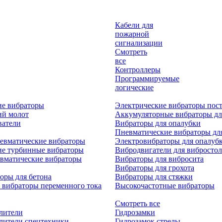
Кабели для
пожарной
сигнализации
Смотреть
все
Контроллеры
Программируемые
логические
ие вибраторы
Электрические вибраторы пост
ий молот
Аккумуляторные вибраторы дл
ватели
Вибраторы для опалубки
Пневматические вибраторы дл
евматические вибраторы
Электровибраторы для опалуб
ие турбинные вибраторы
Вибродвигатели для вибростол
вматические вибраторы
Вибраторы для вибросита
Вибраторы для грохота
оры для бетона
Вибраторы для стяжки
 вибраторы переменного тока
Высокочастотные вибраторы
Смотреть все
лители
Гидрозамки
лители спецтехники
Гидрозамок стрелы