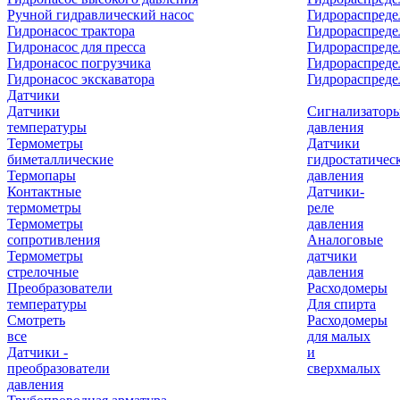
Ручной гидравлический насос
Гидрораспреде
Гидронасос трактора
Гидрораспреде
Гидронасос для пресса
Гидрораспред
Гидронасос погрузчика
Гидрораспреде
Гидронасос экскаватора
Гидрораспред
Датчики
Датчики
Сигнализатор
температуры
давления
Термометры
Датчики
биметаллические
гидростатичес
Термопары
давления
Контактные
Датчики-
термометры
реле
Термометры
давления
сопротивления
Аналоговые
Термометры
датчики
стрелочные
давления
Преобразователи
Расходомеры
температуры
Для спирта
Смотреть
Расходомеры
все
для малых
Датчики -
и
преобразователи
сверхмалых
давления