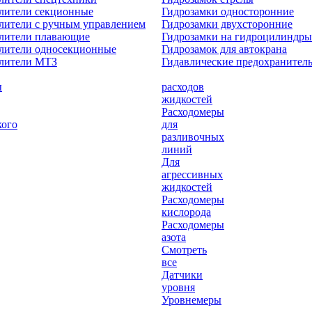
лители секционные
Гидрозамки односторонние
лители с ручным управлением
Гидрозамки двухсторонние
елители плавающие
Гидрозамки на гидроцилиндры
лители односекционные
Гидрозамок для автокрана
елители МТЗ
Гидавлические предохранител
ы
расходов
жидкостей
Расходомеры
кого
для
разливочных
линий
Для
агрессивных
жидкостей
Расходомеры
кислорода
Расходомеры
азота
Смотреть
все
Датчики
уровня
Уровнемеры