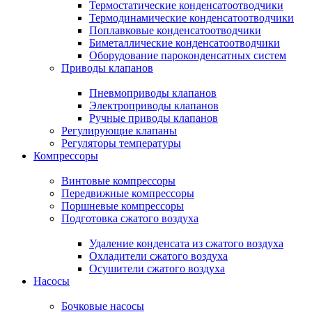
Термостатические конденсатоотводчики
Термодинамические конденсатоотводчики
Поплавковые конденсатоотводчики
Биметаллические конденсатоотводчики
Оборудование пароконденсатных систем
Приводы клапанов
Пневмоприводы клапанов
Электроприводы клапанов
Ручные приводы клапанов
Регулирующие клапаны
Регуляторы температуры
Компрессоры
Винтовые компрессоры
Передвижные компрессоры
Поршневые компрессоры
Подготовка сжатого воздуха
Удаление конденсата из сжатого воздуха
Охладители сжатого воздуха
Осушители сжатого воздуха
Насосы
Бочковые насосы