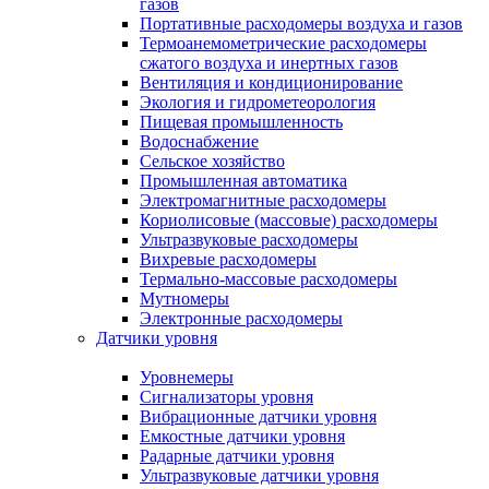
газов
Портативные расходомеры воздуха и газов
Термоанемометрические расходомеры
сжатого воздуха и инертных газов
Вентиляция и кондиционирование
Экология и гидрометеорология
Пищевая промышленность
Водоснабжение
Сельское хозяйство
Промышленная автоматика
Электромагнитные расходомеры
Кориолисовые (массовые) расходомеры
Ультразвуковые расходомеры
Вихревые расходомеры
Термально-массовые расходомеры
Мутномеры
Электронные расходомеры
Датчики уровня
Уровнемеры
Сигнализаторы уровня
Вибрационные датчики уровня
Емкостные датчики уровня
Радарные датчики уровня
Ультразвуковые датчики уровня