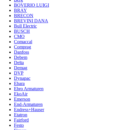
BOVERIO LUIGI
BRAY
BRECON
BREVINI DANA
Bull Electric
BUSCH
CMO
Comaccal
Comprag
Danfoss
Debem
Delta
Demag
DVP
Dynapac
Ebara
Ebro Armaturen
EkoAir
Emerson
End-Armaturen
Endress+Hauser
Etatron
Fairford
Festo