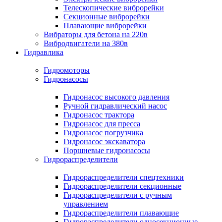
Телескопические виброрейки
Секционные виброрейки
Плавающие виброрейки
Вибраторы для бетона на 220в
Вибродвигатели на 380в
Гидравлика
Гидромоторы
Гидронасосы
Гидронасос высокого давления
Ручной гидравлический насос
Гидронасос трактора
Гидронасос для пресса
Гидронасос погрузчика
Гидронасос экскаватора
Поршневые гидронасосы
Гидрораспределители
Гидрораспределители спецтехники
Гидрораспределители секционные
Гидрораспределители с ручным
управлением
Гидрораспределители плавающие
Гидрораспределители односекционные