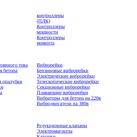
контроллеры
(ПЛК)
Контроллеры
мощности
Контроллеры
момента
оянного тока
Виброрейки
я бетона
Бензиновые виброрейки
Электрические виброрейки
я опалубки
Телескопические виброрейки
ки
Секционные виброрейки
а
Плавающие виброрейки
Вибраторы для бетона на 220в
Вибродвигатели на 380в
Редукционные клапаны
Электромагниты
Катушки