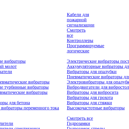
Кабели для
пожарной
сигнализации
Смотреть
все
Контроллеры
Программируемые
логические
ие вибраторы
Электрические вибраторы пост
ий молот
Аккумуляторные вибраторы дл
ватели
Вибраторы для опалубки
Пневматические вибраторы дл
евматические вибраторы
Электровибраторы для опалуб
ие турбинные вибраторы
Вибродвигатели для вибростол
вматические вибраторы
Вибраторы для вибросита
Вибраторы для грохота
оры для бетона
Вибраторы для стяжки
 вибраторы переменного тока
Высокочастотные вибраторы
Смотреть все
лители
Гидрозамки
лители спецтехники
Гидрозамок стрелы