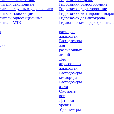
лители секционные
Гидрозамки односторонние
лители с ручным управлением
Гидрозамки двухсторонние
елители плавающие
Гидрозамки на гидроцилиндры
лители односекционные
Гидрозамок для автокрана
елители МТЗ
Гидавлические предохранител
ы
расходов
жидкостей
Расходомеры
кого
для
разливочных
линий
Для
агрессивных
жидкостей
Расходомеры
кислорода
Расходомеры
азота
Смотреть
все
Датчики
уровня
Уровнемеры