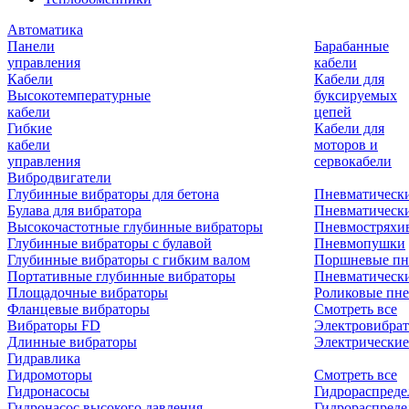
Автоматика
Панели
Барабанные
управления
кабели
Кабели
Кабели для
Высокотемпературные
буксируемых
кабели
цепей
Гибкие
Кабели для
кабели
моторов и
управления
сервокабели
Вибродвигатели
Глубинные вибраторы для бетона
Пневматическ
Булава для вибратора
Пневматическ
Высокочастотные глубинные вибраторы
Пневмостряхи
Глубинные вибраторы с булавой
Пневмопушки
Глубинные вибраторы с гибким валом
Поршневые пн
Портативные глубинные вибраторы
Пневматическ
Площадочные вибраторы
Роликовые пне
Фланцевые вибраторы
Смотреть все
Вибраторы FD
Электровибрат
Длинные вибраторы
Электрические
Гидравлика
Гидромоторы
Смотреть все
Гидронасосы
Гидрораспреде
Гидронасос высокого давления
Гидрораспреде