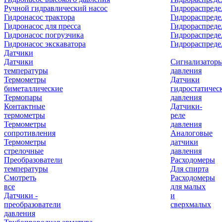
Ручной гидравлический насос
Гидрораспреде
Гидронасос трактора
Гидрораспреде
Гидронасос для пресса
Гидрораспред
Гидронасос погрузчика
Гидрораспреде
Гидронасос экскаватора
Гидрораспред
Датчики
Датчики
Сигнализатор
температуры
давления
Термометры
Датчики
биметаллические
гидростатичес
Термопары
давления
Контактные
Датчики-
термометры
реле
Термометры
давления
сопротивления
Аналоговые
Термометры
датчики
стрелочные
давления
Преобразователи
Расходомеры
температуры
Для спирта
Смотреть
Расходомеры
все
для малых
Датчики -
и
преобразователи
сверхмалых
давления