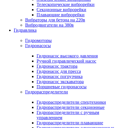
Телескопические виброрейки
Секционные виброрейки
Плавающие виброрейки
Вибраторы для бетона на 220в
Вибродвигатели на 380в
Гидравлика
Гидромоторы
Гидронасосы
Гидронасос высокого давления
Ручной гидравлический насос
Гидронасос трактора
Гидронасос для пресса
Гидронасос погрузчика
Гидронасос экскаватора
Поршневые гидронасосы
Гидрораспределители
Гидрораспределители спецтехники
Гидрораспределители секционные
Гидрораспределители с ручным
управлением
Гидрораспределители плавающие
Гидрораспределители односекционные