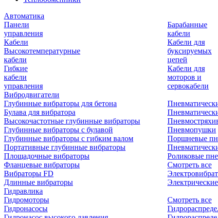
Автоматика
Панели
Барабанные
управления
кабели
Кабели
Кабели для
Высокотемпературные
буксируемых
кабели
цепей
Гибкие
Кабели для
кабели
моторов и
управления
сервокабели
Вибродвигатели
Глубинные вибраторы для бетона
Пневматическ
Булава для вибратора
Пневматическ
Высокочастотные глубинные вибраторы
Пневмостряхи
Глубинные вибраторы с булавой
Пневмопушки
Глубинные вибраторы с гибким валом
Поршневые пн
Портативные глубинные вибраторы
Пневматическ
Площадочные вибраторы
Роликовые пне
Фланцевые вибраторы
Смотреть все
Вибраторы FD
Электровибрат
Длинные вибраторы
Электрические
Гидравлика
Гидромоторы
Смотреть все
Гидронасосы
Гидрораспреде
Гидронасос высокого давления
Гидрораспреде