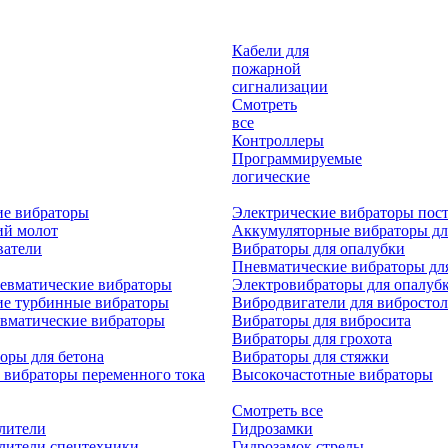
Кабели для
пожарной
сигнализации
Смотреть
все
Контроллеры
Программируемые
логические
ие вибраторы
Электрические вибраторы пост
ий молот
Аккумуляторные вибраторы дл
ватели
Вибраторы для опалубки
Пневматические вибраторы дл
евматические вибраторы
Электровибраторы для опалуб
ие турбинные вибраторы
Вибродвигатели для вибростол
вматические вибраторы
Вибраторы для вибросита
Вибраторы для грохота
оры для бетона
Вибраторы для стяжки
 вибраторы переменного тока
Высокочастотные вибраторы
Смотреть все
лители
Гидрозамки
лители спецтехники
Гидрозамок стрелы