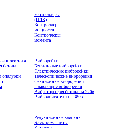
контроллеры
(ПЛК)
Контроллеры
мощности
Контроллеры
момента
оянного тока
Виброрейки
я бетона
Бензиновые виброрейки
Электрические виброрейки
я опалубки
Телескопические виброрейки
ки
Секционные виброрейки
а
Плавающие виброрейки
Вибраторы для бетона на 220в
Вибродвигатели на 380в
Редукционные клапаны
Электромагниты
Катушки