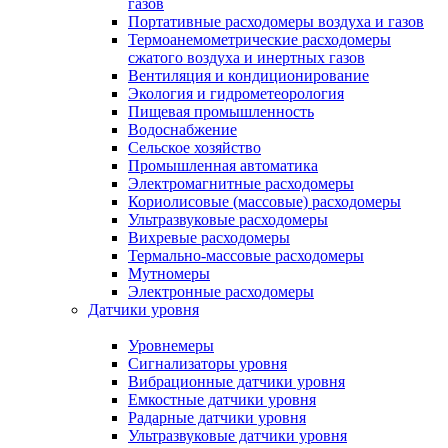
газов
Портативные расходомеры воздуха и газов
Термоанемометрические расходомеры
сжатого воздуха и инертных газов
Вентиляция и кондиционирование
Экология и гидрометеорология
Пищевая промышленность
Водоснабжение
Сельское хозяйство
Промышленная автоматика
Электромагнитные расходомеры
Кориолисовые (массовые) расходомеры
Ультразвуковые расходомеры
Вихревые расходомеры
Термально-массовые расходомеры
Мутномеры
Электронные расходомеры
Датчики уровня
Уровнемеры
Сигнализаторы уровня
Вибрационные датчики уровня
Емкостные датчики уровня
Радарные датчики уровня
Ультразвуковые датчики уровня