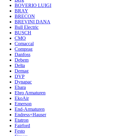
BOVERIO LUIGI
BRAY
BRECON
BREVINI DANA
Bull Electric
BUSCH
CMO
Comaccal
Comprag
Danfoss
Debem
Delta
Demag
DVP
Dynapac
Ebara
Ebro Armaturen
EkoAir
Emerson
End-Armaturen
Endress+Hauser
Etatron
Fairford
Festo