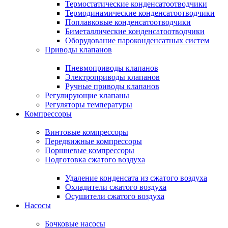
Термостатические конденсатоотводчики
Термодинамические конденсатоотводчики
Поплавковые конденсатоотводчики
Биметаллические конденсатоотводчики
Оборудование пароконденсатных систем
Приводы клапанов
Пневмоприводы клапанов
Электроприводы клапанов
Ручные приводы клапанов
Регулирующие клапаны
Регуляторы температуры
Компрессоры
Винтовые компрессоры
Передвижные компрессоры
Поршневые компрессоры
Подготовка сжатого воздуха
Удаление конденсата из сжатого воздуха
Охладители сжатого воздуха
Осушители сжатого воздуха
Насосы
Бочковые насосы