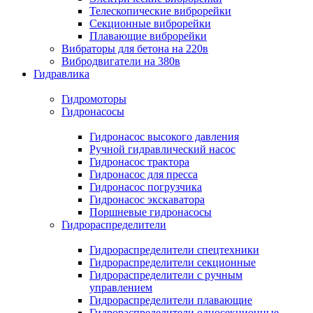
Телескопические виброрейки
Секционные виброрейки
Плавающие виброрейки
Вибраторы для бетона на 220в
Вибродвигатели на 380в
Гидравлика
Гидромоторы
Гидронасосы
Гидронасос высокого давления
Ручной гидравлический насос
Гидронасос трактора
Гидронасос для пресса
Гидронасос погрузчика
Гидронасос экскаватора
Поршневые гидронасосы
Гидрораспределители
Гидрораспределители спецтехники
Гидрораспределители секционные
Гидрораспределители с ручным
управлением
Гидрораспределители плавающие
Гидрораспределители односекционные